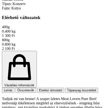
Típus:
Konzerv
Fajta:
Kutya
Elérhető változatok
400g
0.400 kg
1 300 Ft
800g
0.800 kg
2 100 Ft
Vásárlási információk
Leírás
Összetevők
Etetési útmutató
Tápanyag összetétel
Tudjuk mi van benne! A szuper ízletes Meat Lovers Pure Beef
nedvestáp tökéletesen megfelel az elnevezésének - rengeteg húst
tartalmaz, ami kizárólag marhahús! A tápban egyetlen állatfaj húsa