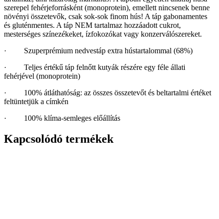
szerepel fehérjeforrásként (monoprotein), emellett nincsenek benne
növényi összetevők, csak sok-sok finom hús! A táp gabonamentes
és gluténmentes. A táp NEM tartalmaz hozzáadott cukrot,
mesterséges színezékeket, ízfokozókat vagy konzerválószereket.
· Szuperprémium nedvestáp extra hústartalommal (68%)
· Teljes értékű táp felnőtt kutyák részére egy féle állati
fehérjével (monoprotein)
· 100% átláthatóság: az összes összetevőt és beltartalmi értéket
feltüntetjük a címkén
· 100% klíma-semleges előállítás
Kapcsolódó termékek