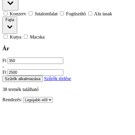
Konzerv
Jutalomfalat
Fogtisztító
Alu tasak
Fajta
Kutya
Macska
Ár
Ft
-
Ft
Szűrők törlése
Szűrők alkalmazása
38
termék található
Rendezés: