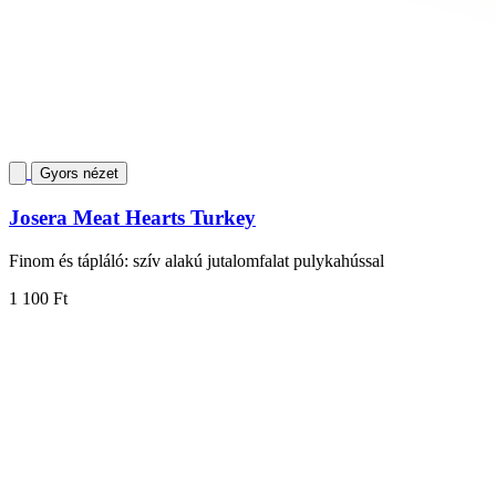
Gyors nézet
Josera Meat Hearts Turkey
Finom és tápláló: szív alakú jutalomfalat pulykahússal
1 100 Ft