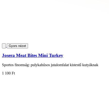
Gyors nézet
Josera Meat Bites Mini Turkey
Sportos finomság: pulykahúsos jutalomfalat kistestű kutyáknak
1 100 Ft