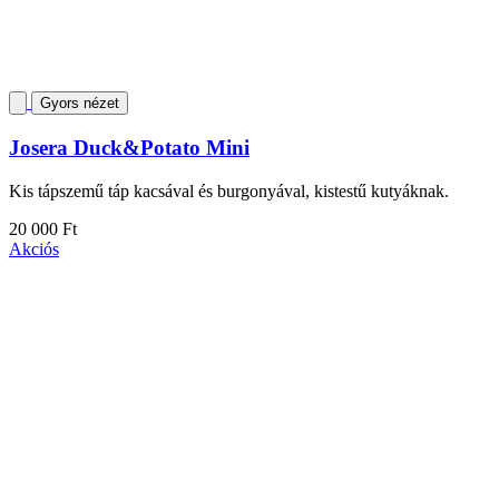
Gyors nézet
Josera Duck&Potato Mini
Kis tápszemű táp kacsával és burgonyával, kistestű kutyáknak.
20 000 Ft
Akciós