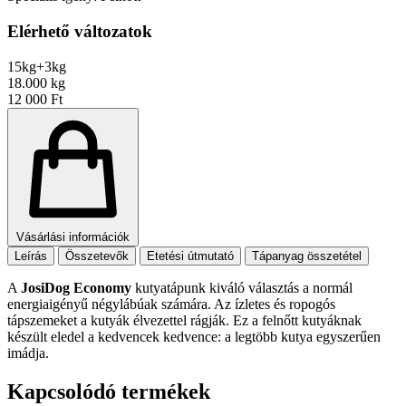
Elérhető változatok
15kg+3kg
18.000 kg
12 000 Ft
Vásárlási információk
Leírás
Összetevők
Etetési útmutató
Tápanyag összetétel
A
JosiDog Economy
kutyatápunk kiváló választás a normál
energiaigényű négylábúak számára. Az ízletes és ropogós
tápszemeket a kutyák élvezettel rágják. Ez a felnőtt kutyáknak
készült eledel a kedvencek kedvence: a legtöbb kutya egyszerűen
imádja.
Kapcsolódó termékek