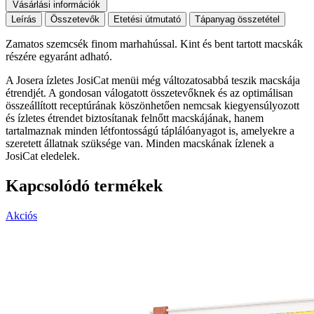
Vásárlási információk
Leírás
Összetevők
Etetési útmutató
Tápanyag összetétel
Zamatos szemcsék finom marhahússal. Kint és bent tartott macskák
részére egyaránt adható.
A Josera ízletes JosiCat menüi még változatosabbá teszik macskája
étrendjét. A gondosan válogatott összetevőknek és az optimálisan
összeállított receptúrának köszönhetően nemcsak kiegyensúlyozott
és ízletes étrendet biztosítanak felnőtt macskájának, hanem
tartalmaznak minden létfontosságú táplálóanyagot is, amelyekre a
szeretett állatnak szüksége van. Minden macskának ízlenek a
JosiCat eledelek.
Kapcsolódó termékek
Akciós