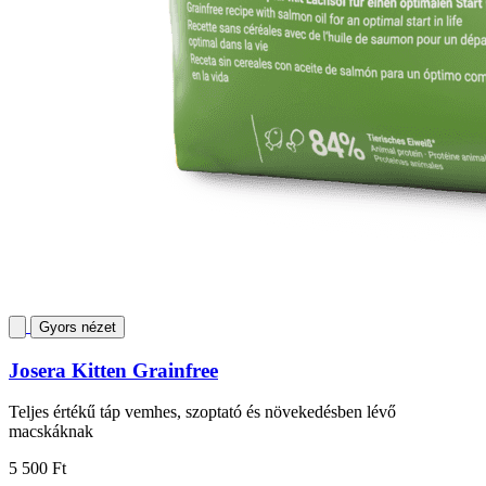
Gyors nézet
Josera Kitten Grainfree
Teljes értékű táp vemhes, szoptató és növekedésben lévő
macskáknak
5 500 Ft