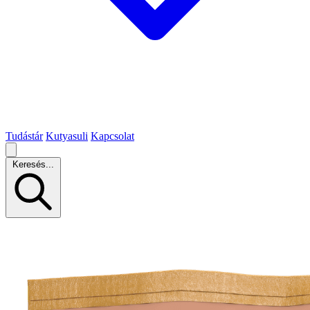
Tudástár
Kutyasuli
Kapcsolat
Keresés...