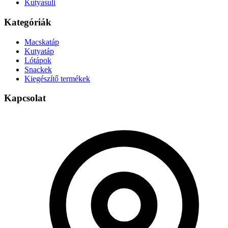
Kutyasuli
Kategóriák
Macskatáp
Kutyatáp
Lótápok
Snackek
Kiegészítő termékek
Kapcsolat