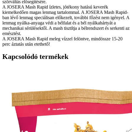
szőrváltás elősegítésére.
A JOSERA Mash Rapid ízletes, jótékony hatású keverék
kiemelkedően magas lenmag tartalommal. A JOSERA Mash Rapid-
ban lévő lenmag speciálisan előkezelt, további főzést nem igényel. A
lenmag nyálka-anyaga védi a bélfalat és a bél nyálkahártyát a
mechanikai sérülésektől. A mash tisztítja a bélrendszert és serkenti az
emésztést.
A JOSERA Mash Rapid meleg vízzel felöntve, mindössze 15-20
perc áztatás után etethető!
Kapcsolódó termékek