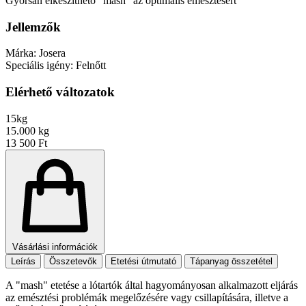
Gyorsan elkészíthető "mash" az optimális emésztésért
Jellemzők
Márka:
Josera
Speciális igény:
Felnőtt
Elérhető változatok
15kg
15.000 kg
13 500 Ft
Vásárlási információk
Leírás
Összetevők
Etetési útmutató
Tápanyag összetétel
A "mash" etetése a lótartók által hagyományosan alkalmazott eljárás
az emésztési problémák megelőzésére vagy csillapítására, illetve a