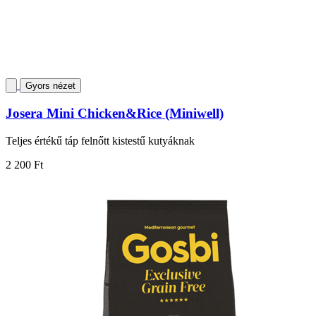
Gyors nézet
Josera Mini Chicken&Rice (Miniwell)
Teljes értékű táp felnőtt kistestű kutyáknak
2 200 Ft