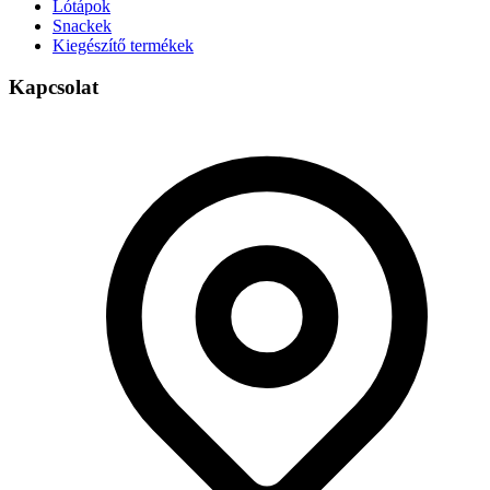
Lótápok
Snackek
Kiegészítő termékek
Kapcsolat