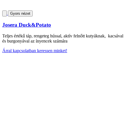
Gyors nézet
Josera Duck&Potato
Teljes értékű táp, rengeteg hússal, aktív felnőtt kutyáknak, kacsával
és burgonyával az ínyencek számára
Árral kapcsolatban keressen minket!