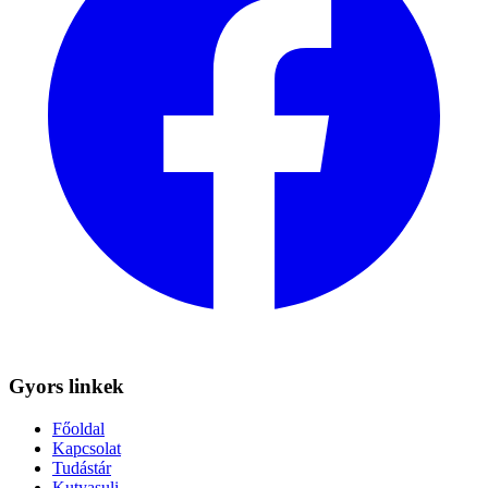
Gyors linkek
Főoldal
Kapcsolat
Tudástár
Kutyasuli