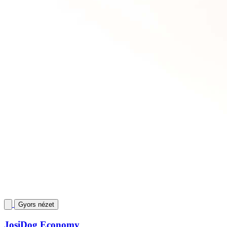
Gyors nézet
JosiDog Economy