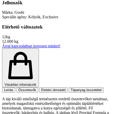
Jellemzők
Márka:
Gosbi
Speciális igény:
Kölyök, Exclusive
Elérhető változatok
12kg
12.000 kg
Árral kapcsolatban keressen minket!
Vásárlási információk
Leírás
Összetevők
Etetési útmutató
Tápanyag összetétel
A táp kiváló minőségű természetes eredetű összetevőket tartalmaz,
amelyek magasfokú emészthetőséget és optimális táplálóértéket
biztosítanak, támogatva a kutya egészségét és jóllétét. Fő
összetevők: bárányhús és halhús. A tápban lévő Provital Formula a