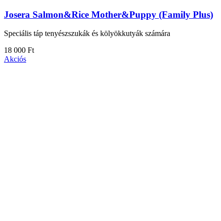
Josera Salmon&Rice Mother&Puppy (Family Plus)
Speciális táp tenyészszukák és kölyökkutyák számára
18 000 Ft
Akciós